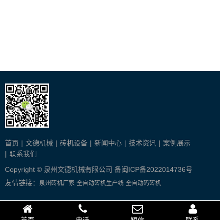
首页
|
文德机械
|
砖机设备
|
新闻中心
|
技术资讯
|
案例展示
|
联系我们
Copyright © 泉州文德机械有限公司
备闽ICP备2022014736号
友情链接：
泉州砖机厂家
全自动砖机生产线
全自动码砖机