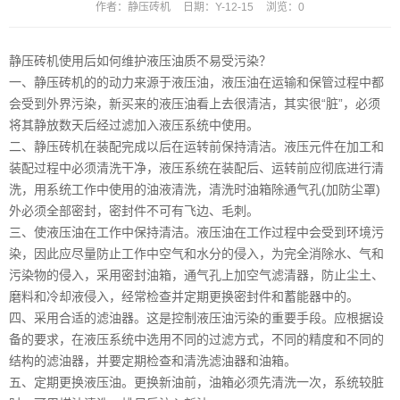
作者：
静压砖机
日期：
Y-12-15
浏览：
0
静压砖机使用后如何维护液压油质不易受污染？
一、
静压砖机
的的动力来源于液压油，液压油在运输和保管过程中都
会受到外界污染，新买来的液压油看上去很清洁，其实很“脏”，必须
将其静放数天后经过滤加入液压系统中使用。
二、静压砖机在装配完成以后在运转前保持清洁。液压元件在加工和
装配过程中必须清洗干净，液压系统在装配后、运转前应彻底进行清
洗，用系统工作中使用的油液清洗，清洗时油箱除通气孔(加防尘罩)
外必须全部密封，密封件不可有飞边、毛刺。
三、使液压油在工作中保持清洁。液压油在工作过程中会受到环境污
染，因此应尽量防止工作中空气和水分的侵入，为完全消除水、气和
污染物的侵入，采用密封油箱，通气孔上加空气滤清器，防止尘土、
磨料和冷却液侵入，经常检查并定期更换密封件和蓄能器中的。
四、采用合适的滤油器。这是控制液压油污染的重要手段。应根据设
备的要求，在液压系统中选用不同的过滤方式，不同的精度和不同的
结构的滤油器，并要定期检查和清洗滤油器和油箱。
五、定期更换液压油。更换新油前，油箱必须先清洗一次，系统较脏